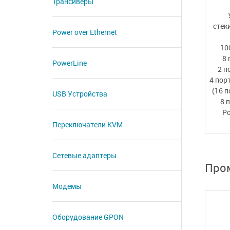
Трансиверы
стек
Power over Ethernet
10
8 
PowerLine
2 п
4 пор
(16 п
USB Устройства
8 
P
Переключатели KVM
Сетевые адаптеры
Про
Модемы
Оборудование GPON