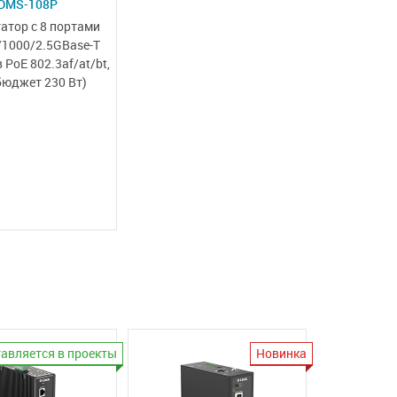
DMS-108P
атор с
8 портами
/1000/2.5GBase-T
 PoE 802.3af/at/bt,
бюджет 230 Вт)
авляется в проекты
Новинка