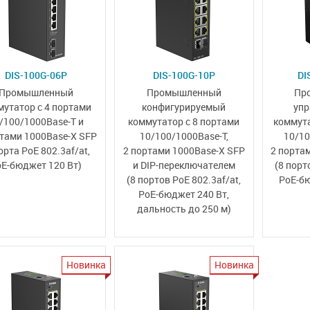
DIS-100G-06P
DIS-100G-10P
DI
Промышленный
Промышленный
Пр
мутатор с 4 портами
конфигурируемый
упр
/100/1000Base-T
и
коммутатор
с 8 портами
коммута
ртами
1000Base-X SFP
10/100/1000Base-T,
10/10
орта PoE 802.3af/at,
2 портами
1000Base-X SFP
2 порта
oE-бюджет 120 Вт)
и
DIP-переключателем
(8 пор
(8 портов PoE 802.3af/at,
PoE‑б
PoE-бюджет 240 Вт,
дальность до 250 м)
Новинка
Новинка