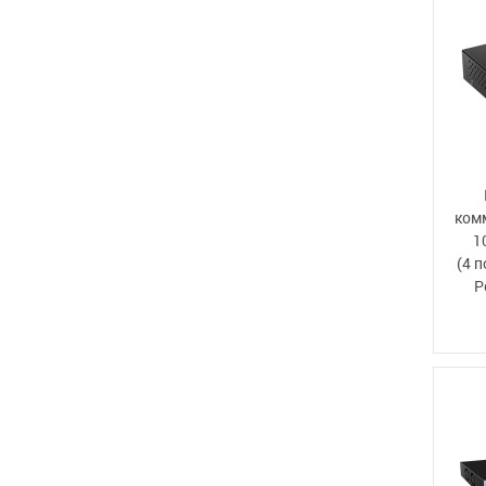
ком
1
(4 
P