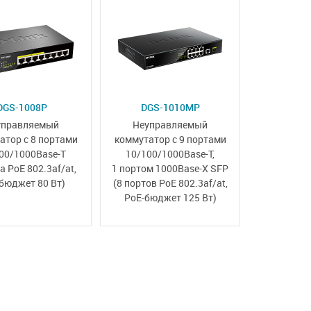
DGS-1008P
DGS-1010MP
управляемый
Неуправляемый
атор с 8 портами
коммутатор с
9 портами
00/1000Base-T
10/100/1000Base-T
,
а PoE 802.3af/at,
1 портом 1000Base-X SFP
бюджет 80 Вт)
(8 портов PoE 802.3af/at,
PoE‑бюджет 125 Вт)