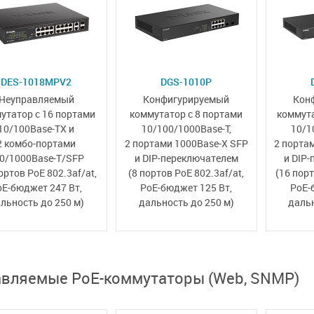
DES-1018MPV2
DGS-1010P
Неуправляемый
Конфигурируемый
Кон
утатор с 16 портами
коммутатор с 8 портами
коммута
10/100Base-TX и
10/100/1000Base-T,
10/1
2 комбо-портами
2 портами 1000Base-X SFP
2 порта
0/1000Base-T/SFP
и
DIP-переключателем
и
DIP-
ортов PoE 802.3af/at,
(8 портов PoE 802.3af/at,
(16 порт
oE-бюджет 247 Вт,
PoE-бюджет 125 Вт,
PoE-
льность до 250 м)
дальность до 250 м)
дальн
вляемые PoE-коммутаторы (Web, SNMP)