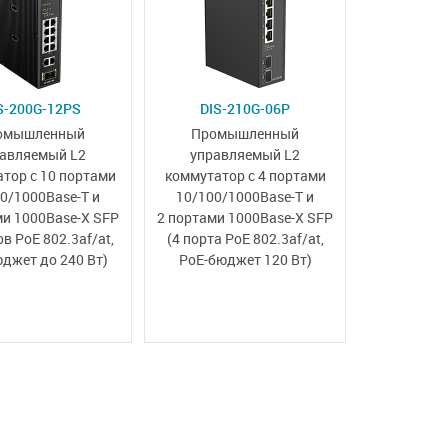
S-200G-12PS
DIS-210G-06P
омышленный
Промышленный
авляемый L2
управляемый L2
тор с 10 портами
коммутатор
с 4 портами
0/1000Base-T
и
10/100/1000Base-T
и
ми
1000Base-X SFP
2 портами 1000Base-X SFP
тов
PoE 802.3af/at
,
(4 порта PoE 802.3af/at,
юджет
до 240 Вт)
PoE-бюджет 120 Вт)