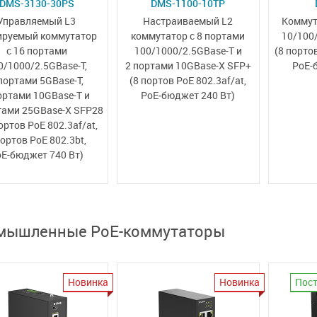
DMS-3130-30PS
DMS-1100-10TP
Управляемый L3
Настраиваемый L2
Коммут
ируемый коммутатор
коммутатор с
8 портами
10/100
с 16 портами
100/1000/2.5GBase-T
и
(8 портов
0/1000/2.5GBase-T,
2 портами
10GBase-X SFP+
PoE-
портами 5GBase-T,
(8 портов PoE
802.3af/at
,
ортами 10GBase-T
и
PoE‑бюджет
240 Вт)
тами 25GBase-X SFP28
ортов PoE 802.3af/at,
портов PoE 802.3bt,
oE-бюджет 740 Вт)
мышленные PoE-коммутаторы
Новинка
Новинка
Пост