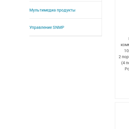
Мультимедиа продукты
Управление SNMP
ком
10
2 по
(4 п
P