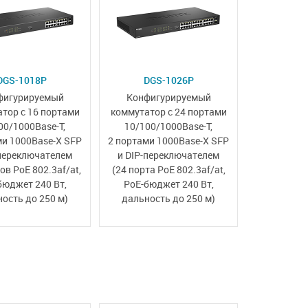
DGS-1018P
DGS-1026P
фигурируемый
Конфигурируемый
тор с 16 портами
коммутатор с 24 портами
00/1000Base-T,
10/100/1000Base-T,
ми 1000Base-X SFP
2 портами 1000Base-X SFP
переключателем
и
DIP-переключателем
ов PoE 802.3af/at,
(24 порта PoE 802.3af/at,
бюджет 240 Вт,
PoE-бюджет 240 Вт,
ость до 250 м)
дальность до 250 м)