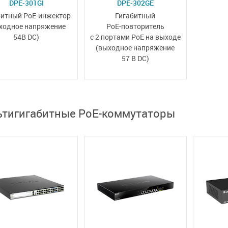
DPE-301GI
DPE-302GE
битный PoE-инжектор
Гигабитный
ходное напряжение
PoE-повторитель
54В DC)
с 2 портами PoE на выходе
(выходное напряжение
57 В DC)
ьтигигабитные PoE-коммутаторы