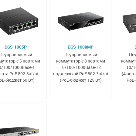
DGS-1005P
DGS-1008MP
Неуправляемый
Неуправляемый
Не
мутатор
с 5 портами
коммутатор с 8 портами
коммут
0/100/1000Base-T
10/100/1000Base-T
с
10/1
порта PoE 802.3af/at
,
поддержкой
PoE 802.3af/at
(4 порт
oE‑бюджет 60 Вт)
(PoE‑бюджет 125 Вт)
PoE-