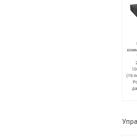
комм
10
(16 п
P
да
Упра