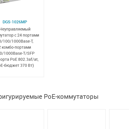
DGS-1026MP
Неуправляемый
утатор с 24 портами
0/100/1000Base-T,
2 комбо-портами
0/1000Base-T/SFP
порта PoE 802.3af/at,
oE-бюджет 370 Вт)
фигурируемые PoE-коммутаторы