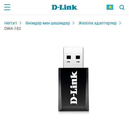
Негізгі
Өнімдер мен шешімдер
Желілік адаптерлер
DWA-182