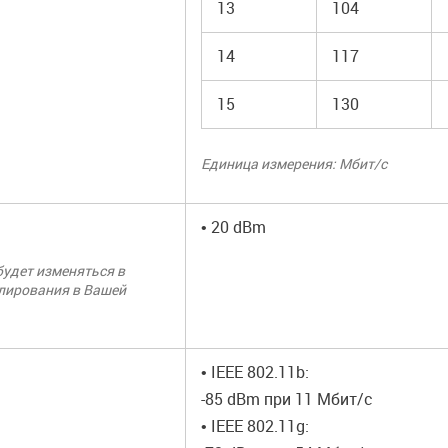
13
104
14
117
15
130
Единица измерения: Мбит/с
• 20 dBm
удет изменяться в
улирования в Вашей
• IEEE 802.11b:
-85 dBm при 11 Мбит/с
• IEEE 802.11g: