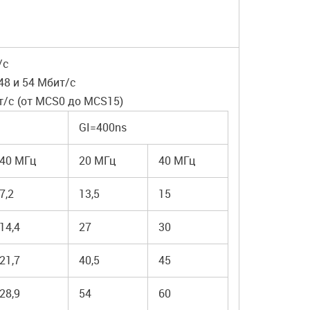
т/с
6, 48 и 54 Мбит/с
бит/с (от MCS0 до MCS15)
GI=400ns
40 МГц
20 МГц
40 МГц
7,2
13,5
15
14,4
27
30
21,7
40,5
45
28,9
54
60