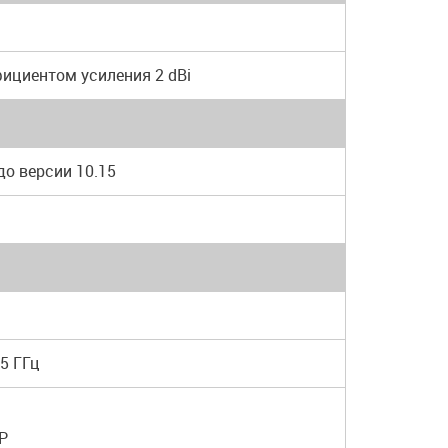
фициентом усиления 2 dBi
 до версии 10.15
35 ГГц
P