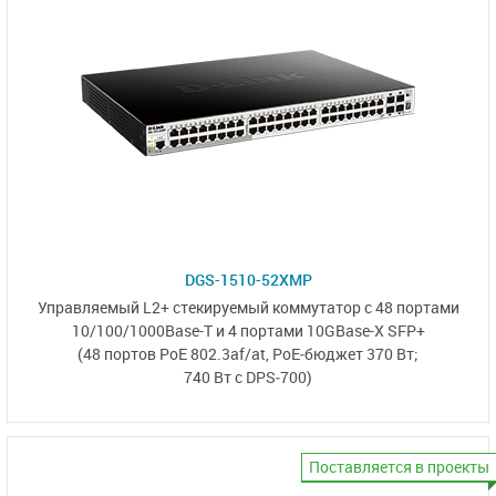
DGS-1510-52XMP
Управляемый L2+ стекируемый коммутатор с
48 портами
10/100/1000Base-T
и
4 портами 10GBase-X SFP+
(48 портов PoE 802.3af/at
,
PoE‑бюджет 370 Вт;
740 Вт с DPS‑700)
Поставляется в проекты