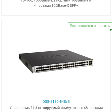
10/100/1000Base-T,
2 портами 10GBase-T
и
4 портами 10GBase-X SFP+
Поставляется в проекты
DGS-3130-54S/B
Управляемый L3
стекируемый коммутатор
с 48 портами