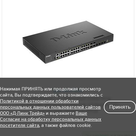
Нажимая ПРИНЯТЬ или продолжая просмотр
DXS-3410-32XY
сайта, Вы подтверждаете, что ознакомились с
Управляемый L3
стекируемый коммутатор
Политикой в отношении обработки
с 24 портами 10GBase-T,
4 портами 10GBase-X SFP+
Принять
персональных данных пользователей сайтов
и 4 портами
25GBase-X SFP28
ООО «Д-Линк Трейд»
и выражаете
Ваше
Согласие на обработку персональных данных
посетителя сайта
, а также файлов cookie.
Поставляется в проекты