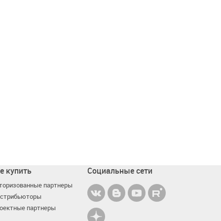
е купить
Социальные сети
торизованные партнеры
стрибьюторы
оектные партнеры