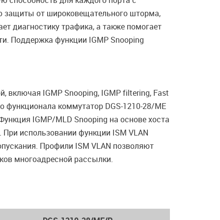
ю способность для каждого порта с
ю защиты от широковещательного шторма,
ет диагностику трафика, а также помогает
ти. Поддержка функции IGMP Snooping
включая IGMP Snooping, IGMP filtering, Fast
ого функционала коммутатор DGS-1210-28/ME
Функция IGMP/MLD Snooping на основе хоста
. При использовании функции ISM VLAN
опускания. Профили ISM VLAN позволяют
иков многоадресной рассылки.