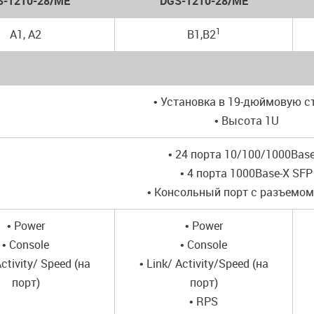
S-1210-28/ME
DGS-1210-28/ME
1
А1, А2
B1,B2
• Установка в 19-дюймовую с
• Высота 1U
• 24 порта 10/100/1000Base
• 4 порта 1000Base-X SFP
• Консольный порт с разъемом
• Power
• Power
• Console
• Console
Activity/ Speed (на
• Link/ Activity/Speed (на
порт)
порт)
• RPS