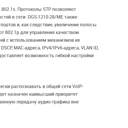
и 802.1s. Протоколы STP позволяют
стей в сети. DGS-1210-28/ME также
портов и, как следствие, увеличение полосы
т 802.1p для управления качеством
дей с использованием механизмов их
DSCP, MAC-адреса, IPv4/IPv6-адреса, VLAN ID,
едоставляет возможность гибкой настройки
ски распознавать в общей сети VoIP-
удет назначен наивысший приоритет
венную передачу аудио-трафика вне