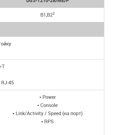
DGS-1210-28/ME/P
2
B1,B2
тойку
-T
 RJ-45
• Power
• Console
• Link/Activity / Speed (на порт)
• RPS