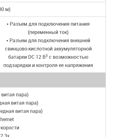
00 м)
• Разъем для подключения питания
(переменный ток)
• Разъем для подключения внешней
свинцово-кислотной аккумуляторной
3
батареи DC 12 В
с возможностью
подзарядки и контроля ее напряжения
я витая пара)
едная витая пара)
(медная витая пара)
thernet
скорости
2.3x