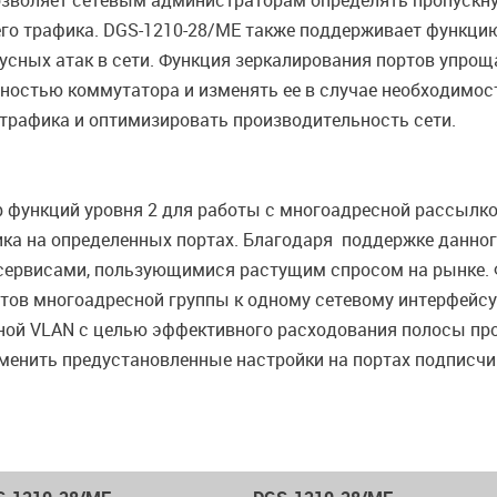
озволяет сетевым администраторам определять пропускну
го трафика. DGS-1210-28/ME также поддерживает функци
усных атак в сети. Функция зеркалирования портов упроща
ностью коммутатора и изменять ее в случае необходимос
трафика и оптимизировать производительность сети.
ункций уровня 2 для работы с многоадресной рассылкой, 
фика на определенных портах. Благодаря поддержке данн
сервисами, пользующимися растущим спросом на рынке. 
тов многоадресной группы к одному сетевому интерфейсу
ной VLAN с целью эффективного расходования полосы пр
аменить предустановленные настройки на портах подписч