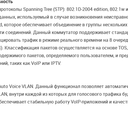
ьность
токолы Spanning Tree (STP): 802.1D-2004 edition, 802.1w 
анных, используемый в случае возникновения неисправно
, которое обеспечивает объединение в группы нескольких 
ти соединений. Данный коммутатор поддерживает стандар
ицировать трафик в режиме реального времени на 8 очере
R). Классификация пакетов осуществляется на основе TOS, 
содержимого пакетов, определяемого пользователем, и пр
, таких как VoIP или IPTV.
to Voice VLAN. Данный функционал позволяет автоматиче
LAN, внутри каждой из которых для голосового трафика б
беспечивает стабильную работу VoIP-приложений и качест