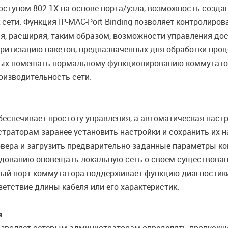
ступом 802.1X на основе порта/узла, возможность создан
ети. Функция IP-MAC-Port Binding позволяет контролирова
ия, расширяя, таким образом, возможности управления дос
оритизацию пакетов, предназначенных для обработки про
ых помешать нормальному функционированию коммутатора
оизводительность сети.
еспечивает простоту управления, а автоматическая наст
траторам заранее установить настройки и сохранить их н
рвера и загрузить предварительно заданные параметры кон
рудованию оповещать локальную сеть о своем существован
ждый порт коммутатора поддерживает функцию диагностики
етствие длины кабеля или его характеристик.
я