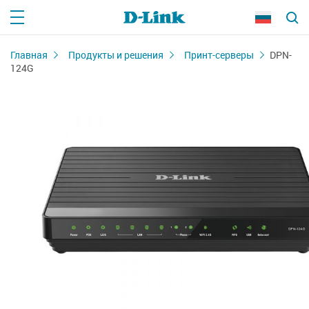
Главная
Продукты и решения
Принт-серверы
DPN-
124G