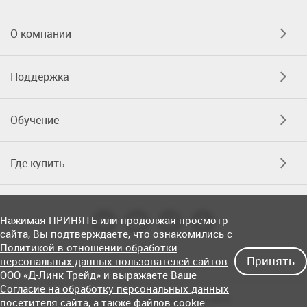
О компании
Поддержка
Обучение
Где купить
Нажимая ПРИНЯТЬ или продолжая просмотр
сайта, Вы подтверждаете, что ознакомились с
Политикой в отношении обработки
Принять
персональных данных пользователей сайтов
ООО «Д-Линк Трейд»
и выражаете
Ваше
Согласие на обработку персональных данных
Соглашение об использовании сайта
посетителя сайта
, а также файлов cookie.