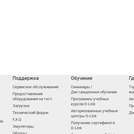
Поддержка
Обучение
Гд
Сервисное обслуживание
Семинары /
То
Дистанционное обучение
ма
Предоставление
оборудования на тест
Программы учебных
Ав
курсов D-Link
Загрузки
Пр
Авторизованные учебные
Технический форум
Ди
центры D-Link
F.A.Q
ия
Получение сертификата
Эмуляторы
D‑Link
Обзоры